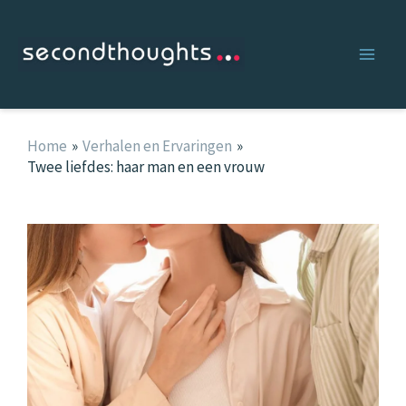
Ga
naar
de
inhoud
Home
Verhalen en Ervaringen
Twee liefdes: haar man en een vrouw