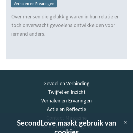
Verhalen en Ervaringen
Over mensen die gelukkig waren in hun relatie en
toch onverwacht gevoelens ontwikkelden voor
iemand anders.
Gevoel en Verbinding
Twijfel en Inzicht
Verhalen en Ervaringen
Actie en Reflectie
Contact Magazine
×
SecondLove maakt gebruik van
SecondLove Datingsite
cookies