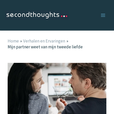
Ga
naar
de
inhoud
Home
Verhalen en Ervaringen
Mijn partner weet van mijn tweede liefde