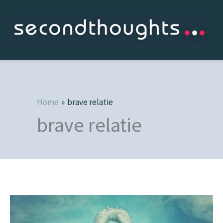
Ga
naar
de
inhoud
Home
brave relatie
brave relatie