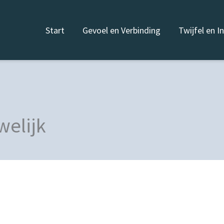
Start
Gevoel en Verbinding
Twijfel en I
welijk