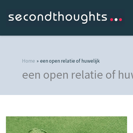
Ga
naar
de
inhoud
Home
een open relatie of huwelijk
een open relatie of hu