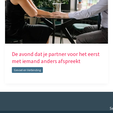
De avond dat je partner voor het eerst
met iemand anders afspreekt
Gevoel en Verbinding
Se