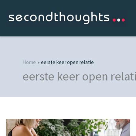
Ga
naar
de
inhoud
Home
eerste keer open relatie
eerste keer open relat