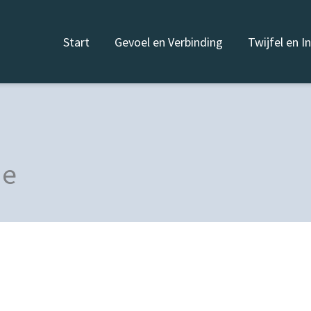
Start
Gevoel en Verbinding
Twijfel en I
ie