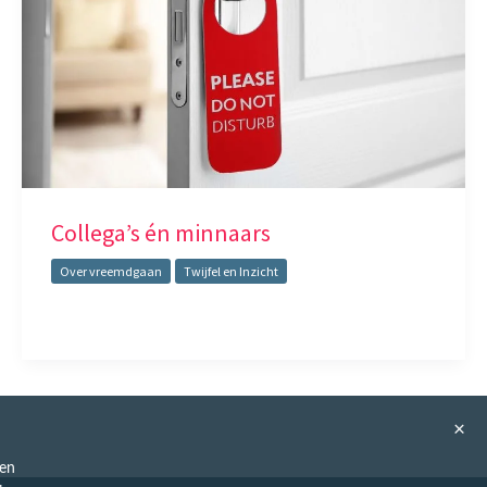
Collega’s én minnaars
Over vreemdgaan
Twijfel en Inzicht
×
ren