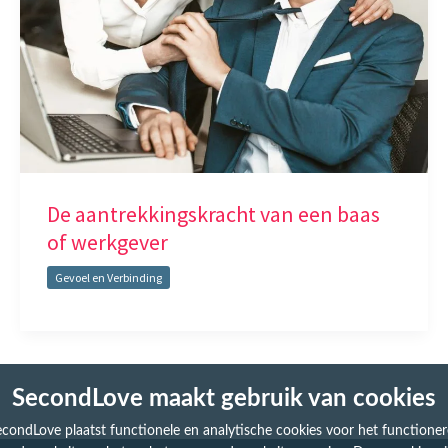
De aantrekkingskracht van een baas
of werkgever
Gevoel en Verbinding
SecondLove maakt gebruik van cookies
condLove plaatst functionele en analytische cookies voor het functione