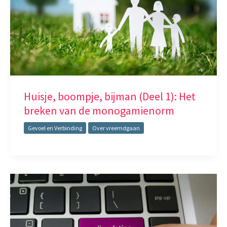
Huisje, boompje, bijman (Deel 1): Het
breken van de monogamienorm
Gevoel en Verbinding
Over vreemdgaan