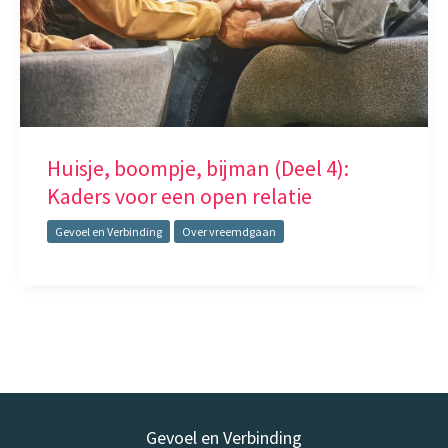
Huisje, boompje, bijman (Deel 4):
Kaders voor een open relatie
Gevoel en Verbinding
Over vreemdgaan
Gevoel en Verbinding