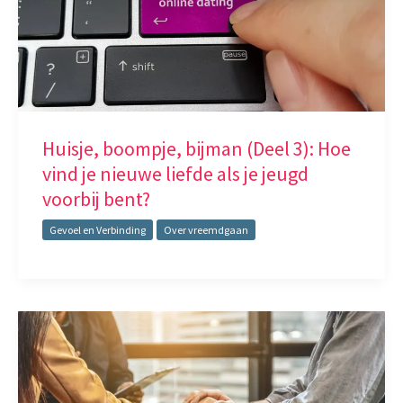
Huisje, boompje, bijman (Deel 3): Hoe
vind je nieuwe liefde als je jeugd
voorbij bent?
Gevoel en Verbinding
Over vreemdgaan