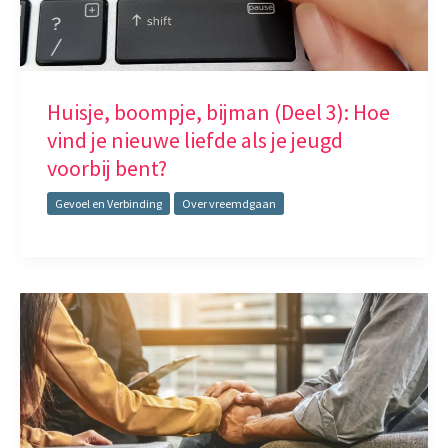
Huisje, boompje, bijman (Deel 3): Hoe
vind je nieuwe liefde als je jeugd
voorbij bent?
Gevoel en Verbinding
Over vreemdgaan