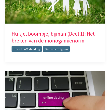
Huisje, boompje, bijman (Deel 1): Het
breken van de monogamienorm
Gevoel en Verbinding
Over vreemdgaan