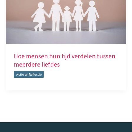
Hoe mensen hun tijd verdelen tussen
meerdere liefdes
Actie en Reflectie