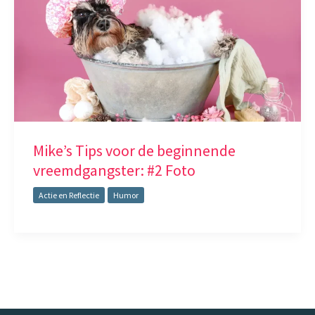
Mike’s Tips voor de beginnende
vreemdgangster: #2 Foto
Actie en Reflectie
Humor