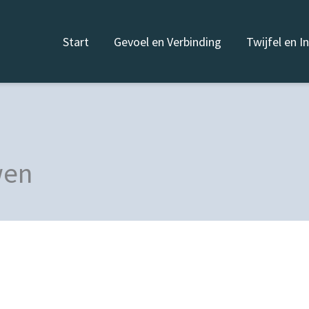
Start
Gevoel en Verbinding
Twijfel en I
wen