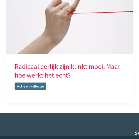
Radicaal eerlijk zijn klinkt mooi. Maar
hoe werkt het echt?
Actie en Reflectie
Se