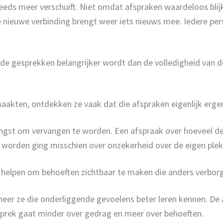
eds meer verschuift. Niet omdat afspraken waardeloos bli
re nieuwe verbinding brengt weer iets nieuws mee. Iedere pe
de gesprekken belangrijker wordt dan de volledigheid van de
aakten, ontdekken ze vaak dat die afspraken eigenlijk erge
angst om vervangen te worden. Een afspraak over hoeveel d
worden ging misschien over onzekerheid over de eigen plek i
 helpen om behoeften zichtbaar te maken die anders verborge
neer ze die onderliggende gevoelens beter leren kennen. De
esprek gaat minder over gedrag en meer over behoeften.