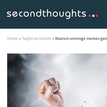
Ga
naar
de
inhoud
Home
Twijfel en Inzicht
Waarom sommige mensen geen r