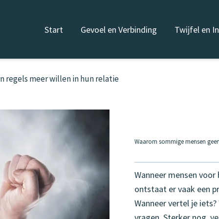
Start
Gevoel en Verbinding
Twijfel en I
egels meer willen in hun relatie
Waarom sommige mensen geen re
Wanneer mensen voor h
ontstaat er vaak een p
Wanneer vertel je iets?
vragen. Sterker nog, ve