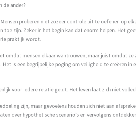
an de ander?
. Mensen proberen niet zozeer controle uit te oefenen op el
an toe zijn. Zeker in het begin kan dat enorm helpen. Het g
ie praktijk wordt.
et omdat mensen elkaar wantrouwen, maar juist omdat ze zor
 Het is een begrijpelijke poging om veiligheid te creëren in 
ijk voor iedere relatie geldt. Het leven laat zich niet volle
doeling zijn, maar gevoelens houden zich niet aan afspraken
raten over hypothetische scenario’s en vervolgens ontdekken 