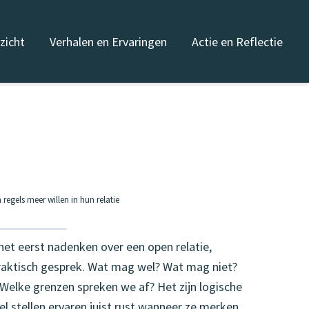
nzicht
Verhalen en Ervaringen
Actie en Reflectie
gels meer willen in hun relatie
et eerst nadenken over een open relatie,
raktisch gesprek. Wat mag wel? Wat mag niet?
 Welke grenzen spreken we af? Het zijn logische
el stellen ervaren juist rust wanneer ze merken