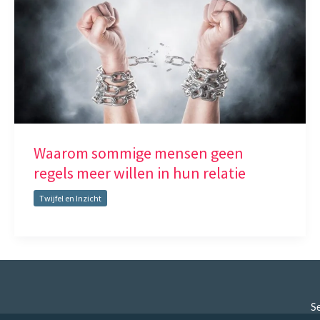
Waarom sommige mensen geen
regels meer willen in hun relatie
Twijfel en Inzicht
Se